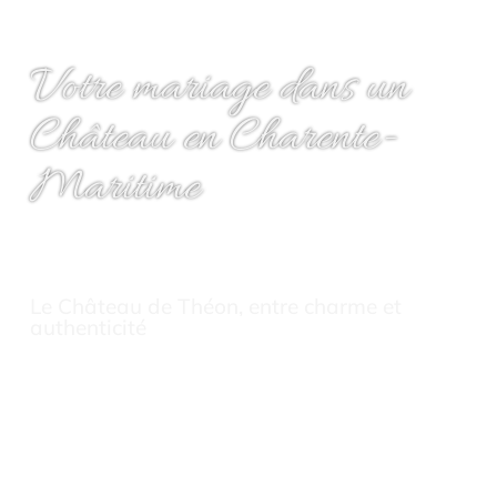
Votre mariage dans un
Château en Charente-
Maritime
Le Château de Théon, entre charme et
authenticité