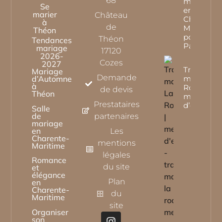
68
mariage
Se
en
marier
Château
Charente-
à
de
Maritime
Théon
pour
Théon
Tendances
Parisiens
mariage
17120
2026-
Cozes
2027
Traiteur
Mariage
Demande
d’Automne
mariage L
à
Rochelle |
de devis
Théon
menu
Prestataires
d’exceptio
Salle
de
partenaires
mariage
en
Les
Charente-
mentions
Maritime
légales
Romance
du site
et
élégance
Plan
en
Charente-
du
Maritime
site
Organiser
son