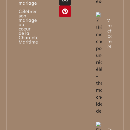
mariage
Célébrer
son
mariage
7 thèmes
au
mariage
coeur
château
de la
pour une
Charente-
réception
Maritime
élégante