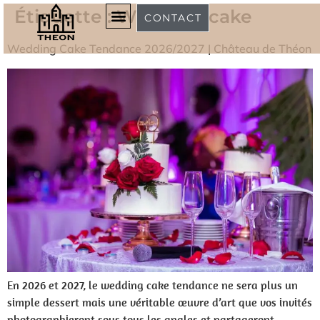
Étiquette :
Wedding-cake
CONTACT
Wedding Cake Tendance 2026/2027 | Château de Théon
Château de Théon
Le Carnet de Théon
En 2026 et 2027, le wedding cake tendance ne sera plus un
simple dessert mais une véritable œuvre d’art que vos invités
photographieront sous tous les angles et partageront