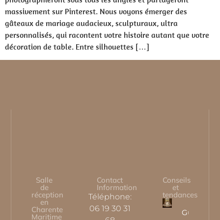
massivement sur Pinterest. Nous voyons émerger des
gâteaux de mariage audacieux, sculpturaux, ultra
personnalisés, qui racontent votre histoire autant que votre
décoration de table. Entre silhouettes […]
Salle
Contact
Conseils
de
Information
et
réception
tendances
Téléphone:
en
06 19 30 31
Charente
Guide
Maritime